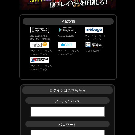
いつも単車の虎をご利用いただきありがとうござい
ます｡
本日7/23(木) 12:00より､ｶﾁｺﾐ伝説 外伝｢戦鬼襲来｣を
開始しました｡
Platform
■新ﾎﾞｽ｢戦鬼｣登場!
最大5人のﾌﾟﾚｲﾔｰで｢連隊｣と呼ばれるﾁｰﾑを結成し､
強大なﾎﾞｽ｢戦鬼｣を討伐しよう!
iOS 9.0以上推奨
Android 6.0以降
フィーチャーフォン
iPod,iPad一部対応
スマートフォン
※戦鬼に挑むには､前回開催のｶﾁｺﾐ伝説｢暗夜終焉｣
の戦鬼ﾎﾟｲﾝﾄﾗﾝｷﾝｸﾞで上位1000位以内である必要が
フィーチャーフォン
フィーチャーフォン
Fire OS 5以降
スマートフォン
スマートフォン
あります｡
※1000位以内の条件を満たしていない場合､｢連隊機
能｣および｢戦鬼ｺﾝﾃﾝﾂ｣をﾌﾟﾚｲすることができませ
フィーチャーフォン
ん｡
スマートフォン
なお､以下のﾎﾞｽ･ｺﾝﾃﾝﾂは戦鬼への参加資格の有無に
関係なくﾌﾟﾚｲすることができます｡
ログインはこちらから
･猛者･ﾎﾞｰﾅｽ猛者
･ﾎﾞｰﾅｽｽﾃｰﾀｽの上昇
メールアドレス
･ｶﾁｺﾐﾒﾀﾞﾙ交換所
･ﾃﾞｲﾘｰﾐｯｼｮﾝ
■ｶﾁｺﾐ伝説 外伝｢戦鬼襲来｣ 開催期間
7/23(木)12:00 ~ 8/3(月)23:59
パスワード
■ｶﾁｺﾐ伝説 外伝｢戦鬼襲来｣ 報酬受け取り期間