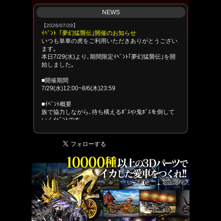
NEWS
【2026/07/29】
ｲﾍﾞﾝﾄ「夢幻猛襲伝｣開催のお知らせ
いつも単車の虎をご利用いただきありがとうござい
ます｡
本日7/29(水)より､期間限定ｲﾍﾞﾝﾄ｢夢幻猛襲伝｣を開
始しました｡
■開催期間
7/29(水)12:00~8/6(木)23:59
■ｲﾍﾞﾝﾄ概要
族で協力しながら､待ち構えるﾎﾞｽや鬼ﾎﾞｽを倒して
いくｲﾍﾞﾝﾄです｡
以下の流れでｲﾍﾞﾝﾄは進行します｡
1.探索でﾎﾞｽを探す
2.ﾎﾞｽを発見し､撃退する
3.再び探索し､4体ﾎﾞｽを撃破するまで進める
4.最後に現れる鬼ﾎﾞｽを撃破する
※交換可能･不可のｱｲﾃﾑ詳細については､ｲﾍﾞﾝﾄ内のﾙ
ｰﾙﾍﾟｰｼﾞをご確認ください｡
■報酬受取期間
8/9(日)23:59まで