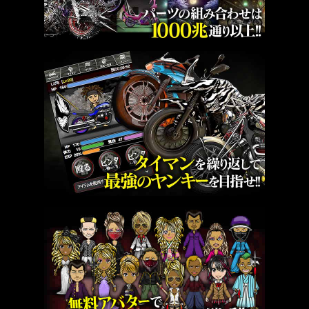
■ﾌﾟﾚｾﾞﾝﾄ･交換解放&ﾗﾝｷﾝｸﾞ報酬配布時間
8/7(金)18:00頃予定
※一部特注賞品はｲﾍﾞﾝﾄ終了後から制作の為､配布ま
でお時間いただく場合がございます｡
※族名･ﾌﾟﾚｲﾔｰ名が公序良俗に反する不適切な文言
等で構成されている場合､特注には反映できない場
合がございます｡
■殿堂入り撮影時間
8/10(月)11:00頃
■ｲﾍﾞﾝﾄｴﾝﾄﾘｰについて
ｲﾍﾞﾝﾄ中はｴﾝﾄﾘｰした時点で入隊していた族にｲﾍﾞﾝﾄ
終了まで所属します｡
ｲﾍﾞﾝﾄ中であっても族の移動は可能ですが､ｲﾍﾞﾝﾄ内
ではｴﾝﾄﾘｰ時点で所属されている族での参加となり
ます｡
ｲﾍﾞﾝﾄ内での族の参加人数は､族ﾗﾝｸに関わらず一律
で50人までになります｡
ｲﾍﾞﾝﾄ内での族の役職は､ｲﾍﾞﾝﾄに参加した時点で固
定されます｡
たくさんのご参加をお待ちしております!
【2026/07/23】
ｶﾁｺﾐ伝説 外伝｢戦鬼襲来｣開催のお知らせ