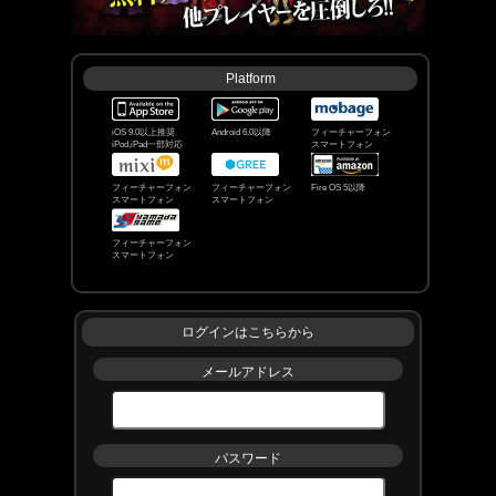
いつも単車の虎をご利用いただきありがとうござい
ます｡
本日7/23(木) 12:00より､ｶﾁｺﾐ伝説 外伝｢戦鬼襲来｣を
開始しました｡
Platform
■新ﾎﾞｽ｢戦鬼｣登場!
最大5人のﾌﾟﾚｲﾔｰで｢連隊｣と呼ばれるﾁｰﾑを結成し､
強大なﾎﾞｽ｢戦鬼｣を討伐しよう!
iOS 9.0以上推奨
Android 6.0以降
フィーチャーフォン
iPod,iPad一部対応
スマートフォン
※戦鬼に挑むには､前回開催のｶﾁｺﾐ伝説｢暗夜終焉｣
の戦鬼ﾎﾟｲﾝﾄﾗﾝｷﾝｸﾞで上位1000位以内である必要が
フィーチャーフォン
フィーチャーフォン
Fire OS 5以降
スマートフォン
スマートフォン
あります｡
※1000位以内の条件を満たしていない場合､｢連隊機
能｣および｢戦鬼ｺﾝﾃﾝﾂ｣をﾌﾟﾚｲすることができませ
フィーチャーフォン
ん｡
スマートフォン
なお､以下のﾎﾞｽ･ｺﾝﾃﾝﾂは戦鬼への参加資格の有無に
関係なくﾌﾟﾚｲすることができます｡
ログインはこちらから
･猛者･ﾎﾞｰﾅｽ猛者
･ﾎﾞｰﾅｽｽﾃｰﾀｽの上昇
メールアドレス
･ｶﾁｺﾐﾒﾀﾞﾙ交換所
･ﾃﾞｲﾘｰﾐｯｼｮﾝ
■ｶﾁｺﾐ伝説 外伝｢戦鬼襲来｣ 開催期間
7/23(木)12:00 ~ 8/3(月)23:59
パスワード
■ｶﾁｺﾐ伝説 外伝｢戦鬼襲来｣ 報酬受け取り期間