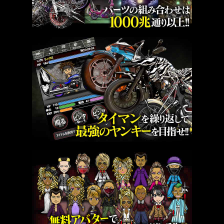
■ﾌﾟﾚｾﾞﾝﾄ･交換解放&ﾗﾝｷﾝｸﾞ報酬配布時間
8/7(金)18:00頃予定
※一部特注賞品はｲﾍﾞﾝﾄ終了後から制作の為､配布ま
でお時間いただく場合がございます｡
※族名･ﾌﾟﾚｲﾔｰ名が公序良俗に反する不適切な文言
等で構成されている場合､特注には反映できない場
合がございます｡
■殿堂入り撮影時間
8/10(月)11:00頃
■ｲﾍﾞﾝﾄｴﾝﾄﾘｰについて
ｲﾍﾞﾝﾄ中はｴﾝﾄﾘｰした時点で入隊していた族にｲﾍﾞﾝﾄ
終了まで所属します｡
ｲﾍﾞﾝﾄ中であっても族の移動は可能ですが､ｲﾍﾞﾝﾄ内
ではｴﾝﾄﾘｰ時点で所属されている族での参加となり
ます｡
ｲﾍﾞﾝﾄ内での族の参加人数は､族ﾗﾝｸに関わらず一律
で50人までになります｡
ｲﾍﾞﾝﾄ内での族の役職は､ｲﾍﾞﾝﾄに参加した時点で固
定されます｡
たくさんのご参加をお待ちしております!
【2026/07/23】
ｶﾁｺﾐ伝説 外伝｢戦鬼襲来｣開催のお知らせ