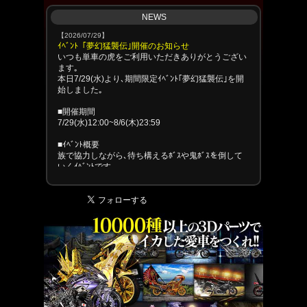
NEWS
【2026/07/29】
ｲﾍﾞﾝﾄ「夢幻猛襲伝｣開催のお知らせ
いつも単車の虎をご利用いただきありがとうござい
ます｡
本日7/29(水)より､期間限定ｲﾍﾞﾝﾄ｢夢幻猛襲伝｣を開
始しました｡
■開催期間
7/29(水)12:00~8/6(木)23:59
■ｲﾍﾞﾝﾄ概要
族で協力しながら､待ち構えるﾎﾞｽや鬼ﾎﾞｽを倒して
いくｲﾍﾞﾝﾄです｡
以下の流れでｲﾍﾞﾝﾄは進行します｡
1.探索でﾎﾞｽを探す
2.ﾎﾞｽを発見し､撃退する
3.再び探索し､4体ﾎﾞｽを撃破するまで進める
4.最後に現れる鬼ﾎﾞｽを撃破する
※交換可能･不可のｱｲﾃﾑ詳細については､ｲﾍﾞﾝﾄ内のﾙ
ｰﾙﾍﾟｰｼﾞをご確認ください｡
■報酬受取期間
8/9(日)23:59まで