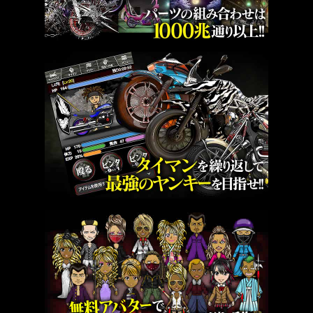
■ﾌﾟﾚｾﾞﾝﾄ･交換解放&ﾗﾝｷﾝｸﾞ報酬配布時間
8/7(金)18:00頃予定
※一部特注賞品はｲﾍﾞﾝﾄ終了後から制作の為､配布ま
でお時間いただく場合がございます｡
※族名･ﾌﾟﾚｲﾔｰ名が公序良俗に反する不適切な文言
等で構成されている場合､特注には反映できない場
合がございます｡
■殿堂入り撮影時間
8/10(月)11:00頃
■ｲﾍﾞﾝﾄｴﾝﾄﾘｰについて
ｲﾍﾞﾝﾄ中はｴﾝﾄﾘｰした時点で入隊していた族にｲﾍﾞﾝﾄ
終了まで所属します｡
ｲﾍﾞﾝﾄ中であっても族の移動は可能ですが､ｲﾍﾞﾝﾄ内
ではｴﾝﾄﾘｰ時点で所属されている族での参加となり
ます｡
ｲﾍﾞﾝﾄ内での族の参加人数は､族ﾗﾝｸに関わらず一律
で50人までになります｡
ｲﾍﾞﾝﾄ内での族の役職は､ｲﾍﾞﾝﾄに参加した時点で固
定されます｡
たくさんのご参加をお待ちしております!
【2026/07/23】
ｶﾁｺﾐ伝説 外伝｢戦鬼襲来｣開催のお知らせ