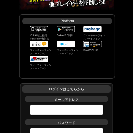
いつも単車の虎をご利用いただきありがとうござい
ます｡
本日7/23(木) 12:00より､ｶﾁｺﾐ伝説 外伝｢戦鬼襲来｣を
開始しました｡
Platform
■新ﾎﾞｽ｢戦鬼｣登場!
最大5人のﾌﾟﾚｲﾔｰで｢連隊｣と呼ばれるﾁｰﾑを結成し､
強大なﾎﾞｽ｢戦鬼｣を討伐しよう!
iOS 9.0以上推奨
Android 6.0以降
フィーチャーフォン
iPod,iPad一部対応
スマートフォン
※戦鬼に挑むには､前回開催のｶﾁｺﾐ伝説｢暗夜終焉｣
の戦鬼ﾎﾟｲﾝﾄﾗﾝｷﾝｸﾞで上位1000位以内である必要が
フィーチャーフォン
フィーチャーフォン
Fire OS 5以降
スマートフォン
スマートフォン
あります｡
※1000位以内の条件を満たしていない場合､｢連隊機
能｣および｢戦鬼ｺﾝﾃﾝﾂ｣をﾌﾟﾚｲすることができませ
フィーチャーフォン
ん｡
スマートフォン
なお､以下のﾎﾞｽ･ｺﾝﾃﾝﾂは戦鬼への参加資格の有無に
関係なくﾌﾟﾚｲすることができます｡
ログインはこちらから
･猛者･ﾎﾞｰﾅｽ猛者
･ﾎﾞｰﾅｽｽﾃｰﾀｽの上昇
メールアドレス
･ｶﾁｺﾐﾒﾀﾞﾙ交換所
･ﾃﾞｲﾘｰﾐｯｼｮﾝ
■ｶﾁｺﾐ伝説 外伝｢戦鬼襲来｣ 開催期間
7/23(木)12:00 ~ 8/3(月)23:59
パスワード
■ｶﾁｺﾐ伝説 外伝｢戦鬼襲来｣ 報酬受け取り期間