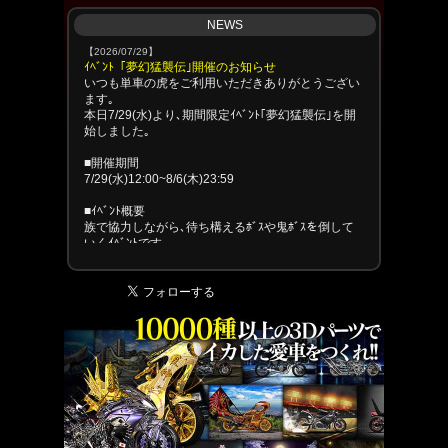
NEWS
【2026/07/29】
ｲﾍﾞﾝﾄ「夢幻猛襲伝｣開催のお知らせ
いつも単車の虎をご利用いただきありがとうござい
ます｡
本日7/29(水)より､期間限定ｲﾍﾞﾝﾄ｢夢幻猛襲伝｣を開
始しました｡
■開催期間
7/29(水)12:00~8/6(木)23:59
■ｲﾍﾞﾝﾄ概要
族で協力しながら､待ち構えるﾎﾞｽや鬼ﾎﾞｽを倒して
いくｲﾍﾞﾝﾄです｡
以下の流れでｲﾍﾞﾝﾄは進行します｡
1.探索でﾎﾞｽを探す
2.ﾎﾞｽを発見し､撃退する
3.再び探索し､4体ﾎﾞｽを撃破するまで進める
4.最後に現れる鬼ﾎﾞｽを撃破する
※交換可能･不可のｱｲﾃﾑ詳細については､ｲﾍﾞﾝﾄ内のﾙ
ｰﾙﾍﾟｰｼﾞをご確認ください｡
■報酬受取期間
8/9(日)23:59まで