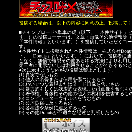
投稿する場合は、以下の内容に同意の上、投稿してく
■チャンプロード×単車の虎（以下、「本件サイト」
す。）の投稿コーナーは、文章・画像その他情報等（
「本件情報」といいます。）を投稿していただくコー
す。
●本件サイトに投稿された本件情報は、株式会社Donut
下、「Donuts」といいます。）において、投稿者に
となく、無償で複製その他あらゆる方法により利用し
第三者に開示ないしは利用させることができるものと
●次に示すような内容の投稿は禁止とします。
(1) 真実でないもの
(2) 他人の名誉または信用を傷つけるもの
(3) わいせつな表現またはヌード画像を含むもの
(4) 暴力的もしくは残虐的な表現または画像を含むも
(5) 著作権、肖像権その他の他人の権利を侵害するも
(6) コンピューターウイルスを含むもの
(7) 公序良俗に反するもの
(8) 各種法令条例に違反するもの
(9) その他Donutsが不適当な記述と判断したもの