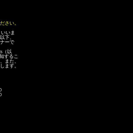
ださい。
といいま
以下、
ナーで
s（以
通知するこ
、また、
します。
の
の