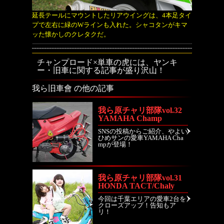
延長テールにマウントしたリアウイングは、4本足タイ
プで左右に緑のWラインも入れた。シャコタンがキマ
ッた懐かしのクレタクだ。
チャンプロード×単車の虎には、ヤンキ
ー・旧車に関する記事が盛り沢山！
我ら旧車會 の他の記事
我ら原チャリ部隊vol.32
YAMAHA Champ
SNSの投稿からご紹介、やよい
ひめサンの愛車YAMAHA Cha
mpが登場！
我ら原チャリ部隊vol.31
HONDA TACT/Chaly
今回は千葉エリアの愛車2台を
クローズアップ！告知もア
リ！