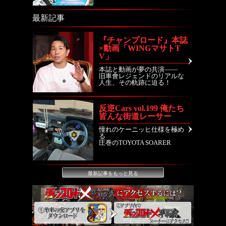
最新記事
『チャンプロード』本誌
×動画「WINGマサトT
V」
本誌と動画が夢の共演――
旧車會レジェンドのリアルな
人生、その軌跡に迫る！
反逆Cars vol.199 俺たち
皆んな街道レーサー
憧れのケーニッヒ仕様を極め
る
圧巻のTOYOTA SOARER
最新記事をもっと見る